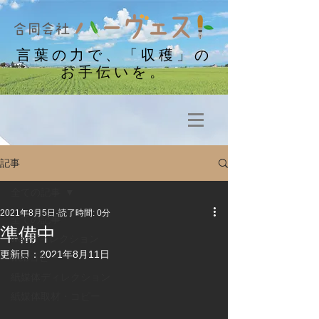
​言葉の力で、「収穫」の
お手伝いを。
記事
全ての記事
2021年8月5日
読了時間: 0分
全ての記事
準備中
webディレクション
更新日：
2021年8月11日
webコピー
紙媒体ディレクション
紙媒体取材・コピー